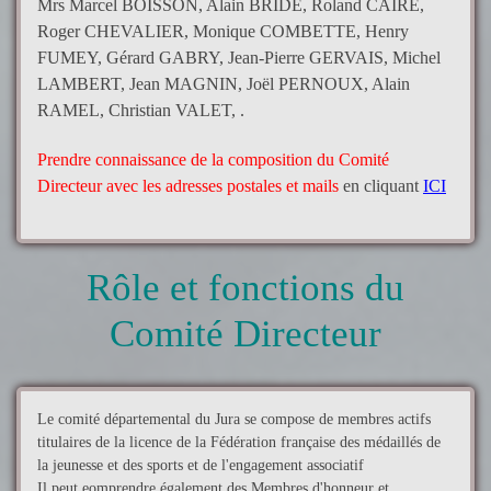
Mrs Marcel BOISSON, Alain BRIDE, Roland CAIRE,
Roger CHEVALIER, Monique COMBETTE, Henry
FUMEY, Gérard GABRY, Jean-Pierre GERVAIS, Michel
LAMBERT, Jean MAGNIN, Joël PERNOUX, Alain
RAMEL,
Christian VALET, .
Prendre connaissance de la composition du Comité
Directeur avec les adresses postales et mails
en cliquant
ICI
Rôle et fonctions du
Comité Directeur
Le comité départemental du Jura se compose de membres actifs
titulaires de la licence de la Fédération française des médaillés de
la jeunesse et des sports et de l'engagement associatif
Il peut eomprendre également des Membres d'honneur et