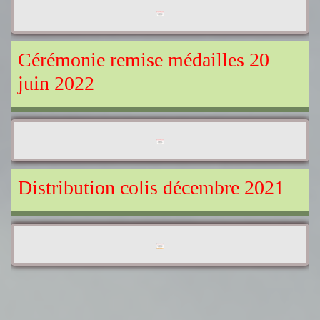
Cérémonie remise médailles 20
juin 2022
Distribution colis décembre 2021