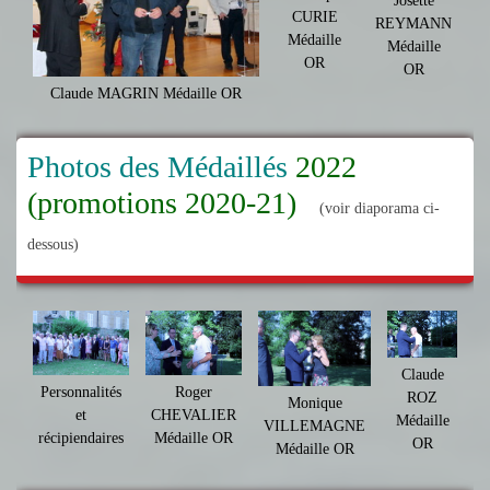
Josette
CURIE
REYMANN
Médaille
Médaille
OR
OR
Claude MAGRIN Médaille OR
Photos des Médaillés
2022
(promotions 2020-21)
(voir diaporama ci-
dessous)
Claude
Personnalités
Roger
ROZ
Monique
et
CHEVALIER
Médaille
VILLEMAGNE
récipiendaires
Médaille OR
OR
Médaille OR