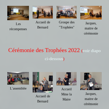
Groupe des
Accueil de
Jacques,
Les
"Trophées"
Bernard
maitre de
récompenses
cérémonie
Cérémonie des Trophées 2022
(
voir diapo
ci-dessous
)
L'assemblée
Accueil
Jacques,
Mme la
Accueil de
maitre de
Maire
Bernard
cérémonie